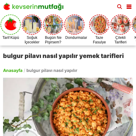
Tarif Küpü
Soğuk
Bugün Ne
Dondurmalar
Taze
Çilekli
İçecekler
Pişirsem?
Fasulye
Tarifleri
Zamanı
bulgur pilavı nasıl yapılır yemek tarifleri
Anasayfa
/
bulgur pilavı nasıl yapılır