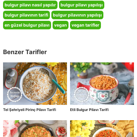
bulgur pilavı nasıl yapılır
bulgur pilavı yapılışı
bulgur pilavının tarifi
bulgur pilavının yapılışı
en güzel bulgur pilavı
vegan
vegan tarifler
Benzer Tarifler
Tel Şehriyeli Pirinç Pilavı Tarifi
Etli Bulgur Pilavı Tarifi