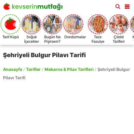
Tarif Küpü
Soğuk
Bugün Ne
Dondurmalar
Taze
Çilekli
İçecekler
Pişirsem?
Fasulye
Tarifleri
Zamanı
Şehriyeli Bulgur Pilavı Tarifi
Anasayfa
/
Tarifler
/
Makarna & Pilav Tarifleri
/
Şehriyeli Bulgur
Pilavı Tarifi