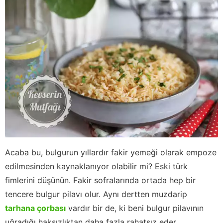
Acaba bu, bulgurun yıllardır fakir yemeği olarak empoze
edilmesinden kaynaklanıyor olabilir mi? Eski türk
fimlerini düşünün. Fakir sofralarında ortada hep bir
tencere bulgur pilavı olur. Aynı dertten muzdarip
tarhana çorbası
vardır bir de, ki beni bulgur pilavının
uğradığı haksızlıktan daha fazla rahatsız eder.