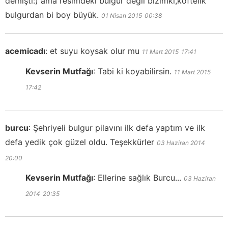
demişti:) ama resimdeki bulgur değil bizimki,köftelik
bulgurdan bi boy büyük.
01 Nisan 2015
00:38
acemicadı
:
et suyu koysak olur mu
11 Mart 2015
17:41
Kevserin Mutfağı
:
Tabi ki koyabilirsin.
11 Mart 2015
17:42
burcu
:
Şehriyeli bulgur pilavını ilk defa yaptım ve ilk
defa yedik çok güzel oldu. Teşekkürler
03 Haziran 2014
20:00
Kevserin Mutfağı
:
Ellerine sağlık Burcu...
03 Haziran
2014
20:35