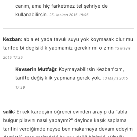
canım, ama hiç farketmez tel şehriye de
kullanabilirsin.
25 Haziran 2015
18:05
Kezban
:
abla et yada tavuk suyu yok koymasak olur mu
tarifde bi degisiklik yapmamiz gerekir mi o zmn
13 Mayıs
2015
17:35
Kevserin Mutfağı
:
Koymayabilirsin Kezban'cım,
tarifte değişiklik yapmana gerek yok.
13 Mayıs 2015
17:39
salik
:
Erkek kardeşim öğrenci evinden arayıp da "abla
bulgur pilavını nasıl yapayım?" deyince kaşık saplama
tarifini verdiğimde neyse ben makarnaya devam edeyim