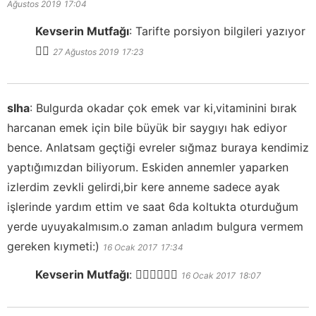
Ağustos 2019
17:04
Kevserin Mutfağı
:
Tarifte porsiyon bilgileri yazıyor
👍🏻
27 Ağustos 2019
17:23
slha
:
Bulgurda okadar çok emek var ki,vitaminini bırak
harcanan emek için bile büyük bir saygıyı hak ediyor
bence. Anlatsam geçtiği evreler sığmaz buraya kendimiz
yaptığımızdan biliyorum. Eskiden annemler yaparken
izlerdim zevkli gelirdi,bir kere anneme sadece ayak
işlerinde yardım ettim ve saat 6da koltukta oturduğum
yerde uyuyakalmısım.o zaman anladım bulgura vermem
gereken kıymeti:)
16 Ocak 2017
17:34
Kevserin Mutfağı
:
👍🏻👍🏻👍🏻
16 Ocak 2017
18:07