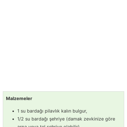
Malzemeler
1 su bardağı pilavlık kalın bulgur,
1/2 su bardağı şehriye (damak zevkinize göre
arpa veya tel şehriye olabilir),