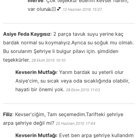
merve
:
Çok teşekkür ederim kevser hanım,
var olun🙏🏻💕
12 Haziran 2016
15:37
Asiye Feda Kaygısız
:
2 parça tavuk suyu yerine kaç
bardak normal su koymalıyız.Ayrıca su soğuk mu olmalı.
Bu sorularım Şehriye li bulgur pilavı için. şimdiden
teşekkürler.
28 Ekim 2015
10:10
Kevserin Mutfağı
:
Yarım bardak su yeterli olur
Asiye'cim, su sıcak veya oda sıcaklığında olabilir,
hayati bir önemi yok.
28 Ekim 2015
11:03
Filiz
:
Kevser'ciğim, Tam seçemedim.Tarifteki şehriye
arpa şehriye değil mi?
25 Haziran 2015
17:44
Kevserin Mutfağı
:
Evet ben arpa şehriye kullandım