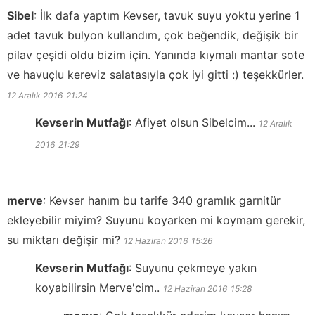
Sibel
:
İlk dafa yaptım Kevser, tavuk suyu yoktu yerine 1
adet tavuk bulyon kullandım, çok beğendik, değişik bir
pilav çeşidi oldu bizim için. Yanında kıymalı mantar sote
ve havuçlu kereviz salatasıyla çok iyi gitti :) teşekkürler.
12 Aralık 2016
21:24
Kevserin Mutfağı
:
Afiyet olsun Sibelcim...
12 Aralık
2016
21:29
merve
:
Kevser hanım bu tarife 340 gramlık garnitür
ekleyebilir miyim? Suyunu koyarken mi koymam gerekir,
su miktarı değişir mi?
12 Haziran 2016
15:26
Kevserin Mutfağı
:
Suyunu çekmeye yakın
koyabilirsin Merve'cim..
12 Haziran 2016
15:28