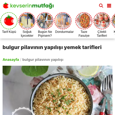
Tarif Küpü
Soğuk
Bugün Ne
Dondurmalar
Taze
Çilekli
İçecekler
Pişirsem?
Fasulye
Tarifleri
Zamanı
bulgur pilavının yapılışı yemek tarifleri
Anasayfa
/
bulgur pilavının yapılışı