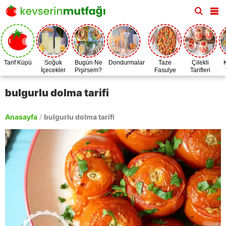
Tarif Küpü
Soğuk
Bugün Ne
Dondurmalar
Taze
Çilekli
İçecekler
Pişirsem?
Fasulye
Tarifleri
Zamanı
bulgurlu dolma tarifi
Anasayfa
/
bulgurlu dolma tarifi