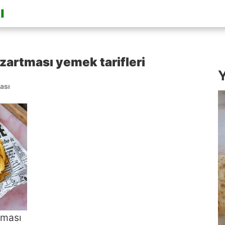
zartması yemek tarifleri
Y
ası
tması