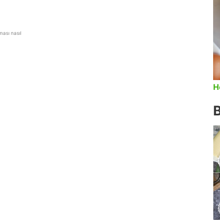
ması nasıl
H