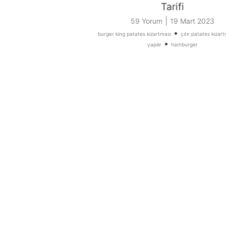
Tarifi
|
59 Yorum
19 Mart 2023
•
burger king patates kızartması
çıtır patates kızart
•
yapılır
hamburger