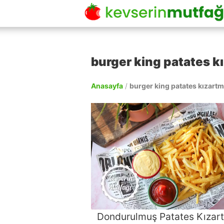
burger king patates kı
Anasayfa
/
burger king patates kızartm
Dondurulmuş Patates Kızar