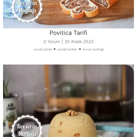
Povitica Tarifi
|
0 Yorum
20 Aralık 2023
•
•
cevizli çörek
cevizli tarifler
hırvat mutfağı