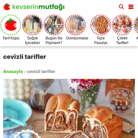
Tarif Küpü
Soğuk
Bugün Ne
Dondurmalar
Taze
Çilekli
İçecekler
Pişirsem?
Fasulye
Tarifleri
Zamanı
cevizli tarifler
Anasayfa
/
cevizli tarifler