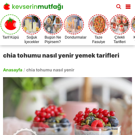
Tarif Küpü
Soğuk
Bugün Ne
Dondurmalar
Taze
Çilekli
İçecekler
Pişirsem?
Fasulye
Tarifleri
Zamanı
chia tohumu nasıl yenir yemek tarifleri
Anasayfa
/
chia tohumu nasıl yenir