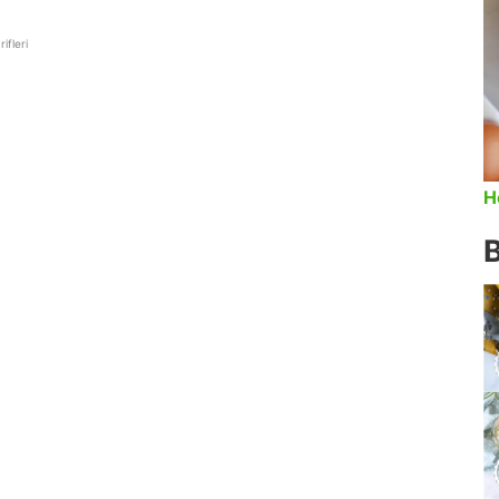
rifleri
H