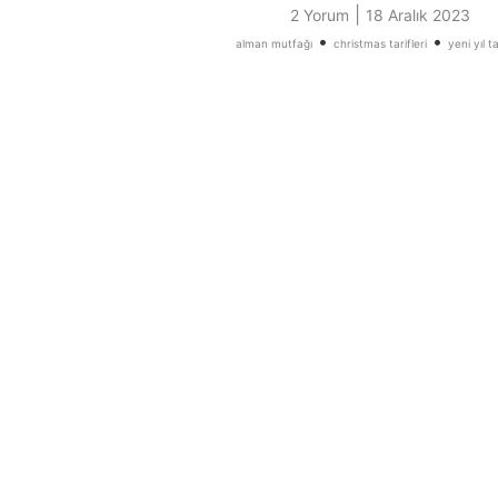
|
2 Yorum
18 Aralık 2023
•
•
alman mutfağı
christmas tarifleri
yeni yıl ta