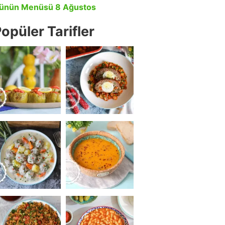
ünün Menüsü 8 Ağustos
opüler Tarifler