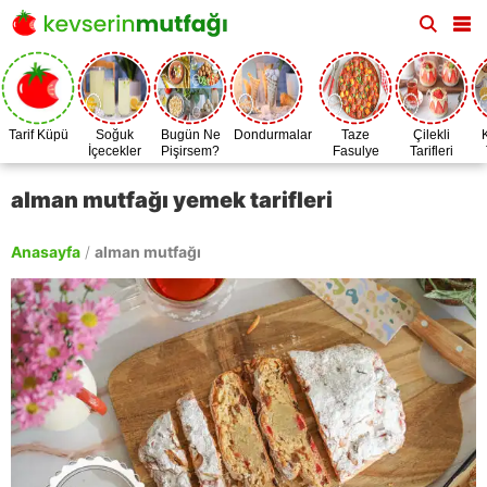
Tarif Küpü
Soğuk
Bugün Ne
Dondurmalar
Taze
Çilekli
İçecekler
Pişirsem?
Fasulye
Tarifleri
Zamanı
alman mutfağı yemek tarifleri
Anasayfa
/
alman mutfağı