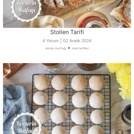
Stollen Tarifi
|
4 Yorum
02 Aralık 2024
•
alman mutfağı
noel tarifleri