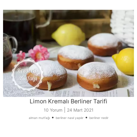
Limon Kremalı Berliner Tarifi
|
10 Yorum
24 Mart 2021
•
•
alman mutfağı
berliner nasıl yapılır
berliner nedir