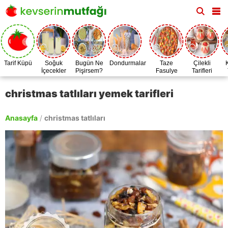
Tarif Küpü
Soğuk
Bugün Ne
Dondurmalar
Taze
Çilekli
İçecekler
Pişirsem?
Fasulye
Tarifleri
Zamanı
christmas tatlıları yemek tarifleri
Anasayfa
/
christmas tatlıları