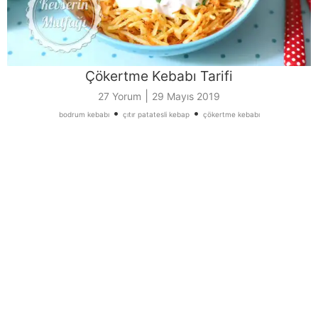
Çökertme Kebabı Tarifi
|
27 Yorum
29 Mayıs 2019
•
•
bodrum kebabı
çıtır patatesli kebap
çökertme kebabı