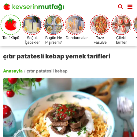
Tarif Küpü
Soğuk
Bugün Ne
Dondurmalar
Taze
Çilekli
İçecekler
Pişirsem?
Fasulye
Tarifleri
Zamanı
çıtır patatesli kebap yemek tarifleri
Anasayfa
/
çıtır patatesli kebap