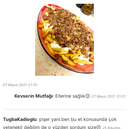
07 Mayıs 2021
01:10
Kevserin Mutfağı
:
Ellerine sağlık😊
07 Mayıs 2021
01:21
TugbaKadioglu
:
pişer yani.ben bu et konusunda çok
yetenekli değilim de o yüzden sordum size😔
25 Ağustos