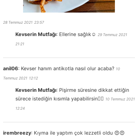
28 Temmuz 2021
23:57
Kevserin Mutfağı
:
Ellerine sağlık☺️
29 Temmuz 2021
21:21
anil06
:
Kevser hanım antikotla nasıl olur acaba?
10
Temmuz 2021
12:12
Kevserin Mutfağı
:
Pişirme süresine dikkat ettiğin
sürece istediğin kısımla yapabilirsin👍🏻
10 Temmuz 2021
12:24
irembreezy
:
Kıyma ile yaptım çok lezzetli oldu 😍😍