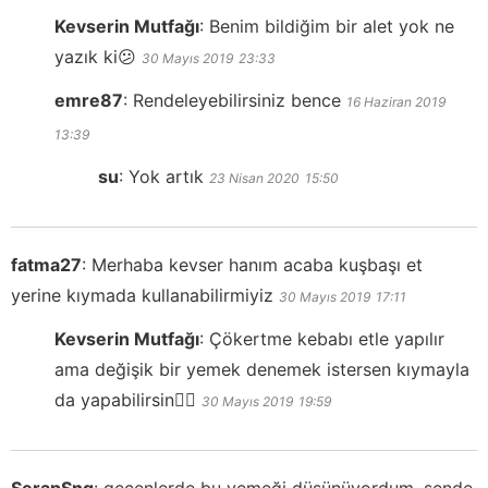
Kevserin Mutfağı
:
Benim bildiğim bir alet yok ne
yazık ki😕
30 Mayıs 2019
23:33
emre87
:
Rendeleyebilirsiniz bence
16 Haziran 2019
13:39
su
:
Yok artık
23 Nisan 2020
15:50
fatma27
:
Merhaba kevser hanım acaba kuşbaşı et
yerine kıymada kullanabilirmiyiz
30 Mayıs 2019
17:11
Kevserin Mutfağı
:
Çökertme kebabı etle yapılır
ama değişik bir yemek denemek istersen kıymayla
da yapabilirsin👍🏻
30 Mayıs 2019
19:59