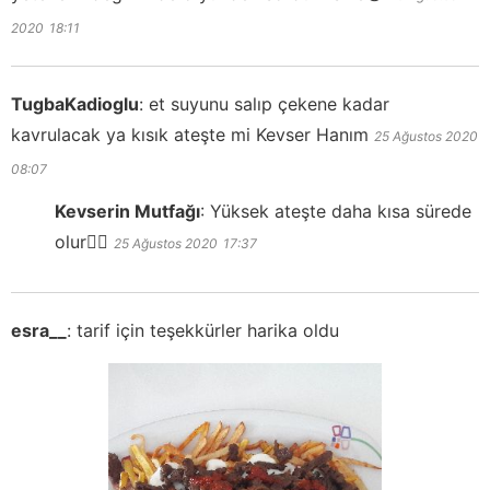
2020
18:11
TugbaKadioglu
:
et suyunu salıp çekene kadar
kavrulacak ya kısık ateşte mi Kevser Hanım
25 Ağustos 2020
08:07
Kevserin Mutfağı
:
Yüksek ateşte daha kısa sürede
olur👍🏻
25 Ağustos 2020
17:37
esra__
:
tarif için teşekkürler harika oldu