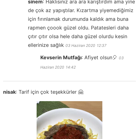
sinem
:
Haklısınız ara ara karıştırdım ama yine
de çok az yapıştılar. Kızartma yiyemediğimiz
için fırınlamak durumunda kaldık ama buna
rapmen çoook güzel oldu. Patatesleri daha
çıtır çıtır olsa hele daha güzel olurdu kesin
ellerinize sağlık
03 Haziran 2020
12:37
Kevserin Mutfağı
:
Afiyet olsun🎈
03
Haziran 2020
14:42
nisak
:
Tarif için çok teşekkürler 🤗