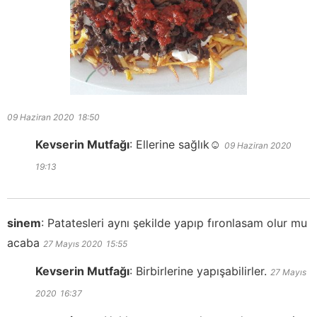
09 Haziran 2020
18:50
Kevserin Mutfağı
:
Ellerine sağlık☺️
09 Haziran 2020
19:13
sinem
:
Patatesleri aynı şekilde yapıp fıronlasam olur mu
acaba
27 Mayıs 2020
15:55
Kevserin Mutfağı
:
Birbirlerine yapışabilirler.
27 Mayıs
2020
16:37