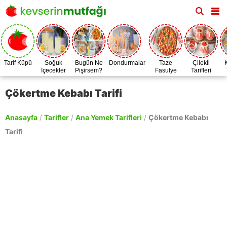
Tarif Küpü
Soğuk
Bugün Ne
Dondurmalar
Taze
Çilekli
İçecekler
Pişirsem?
Fasulye
Tarifleri
Zamanı
Çökertme Kebabı Tarifi
Anasayfa
/
Tarifler
/
Ana Yemek Tarifleri
/
Çökertme Kebabı
Tarifi