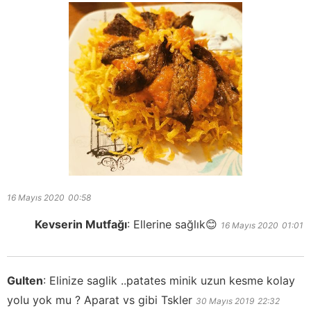
16 Mayıs 2020
00:58
Kevserin Mutfağı
:
Ellerine sağlık😊
16 Mayıs 2020
01:01
Gulten
:
Elinize saglik ..patates minik uzun kesme kolay
yolu yok mu ? Aparat vs gibi Tskler
30 Mayıs 2019
22:32