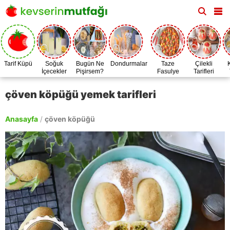
Tarif Küpü
Soğuk
Bugün Ne
Dondurmalar
Taze
Çilekli
İçecekler
Pişirsem?
Fasulye
Tarifleri
Zamanı
çöven köpüğü yemek tarifleri
Anasayfa
/
çöven köpüğü