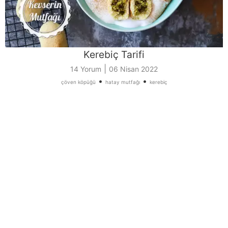
Kerebiç Tarifi
|
14 Yorum
06 Nisan 2022
•
•
çöven köpüğü
hatay mutfağı
kerebiç