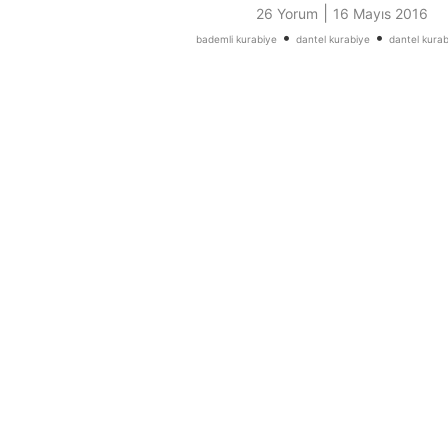
|
26 Yorum
16 Mayıs 2016
•
•
bademli kurabiye
dantel kurabiye
dantel kurabi