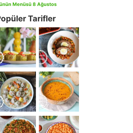
ünün Menüsü 8 Ağustos
opüler Tarifler