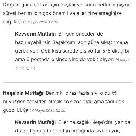
Doğum günü sofrası için düşünüyorum o nedenle pişme
süresi benim için çok önemli ve ellerinize emeğinize
sağlık :)
18 Mayıs 2016
12:06
Kevserin Mutfağı
:
Bir gün önceden de
hazırlayabilirsin Başak'çım, son güne sıkıştırmana
gerek yok. Çok kısa sürede pişiyorlar 5-6 dk. gibi
ama 6 postada pişince yine de vakit alıyor.
18 Mayıs
2016
14:09
Neşe'nin Mutfağı
:
Benimki biraz fazla sıvı oldu 😑
buyüzden tepsiden almak çok zor oldu ama tadı çok
güzel ✌🏼️😍
17 Mayıs 2016
22:58
Kevserin Mutfağı
:
Ellerine sağlık Neşe'cim, yazıda
da dediğim gibi fırından çıktığında sıvı oluyor,