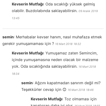
Kevserin Mutfağı
:
Oda sıcaklığı yüksek gelmiş
olabilir. Buzdolabında saklayabilirsin.
09 Aralık 2019
13:45
semin
:
Merhabalar kevser hanım, nasıl muhafaza etmek
gerekir yumuşamaması için ?
16 Mart 2018
18:32
Kevserin Mutfağı
:
Yumuşamaz zaten Semincim,
içinde yumuşamasına neden olacak bir malzeme
yok. Oda sıcaklığında saklayabilirsin.
16 Mart 2018
18:34
semin
:
Ağzını kapatmadan sanırım değil mi?
Teşekkürler cevap için 😊
16 Mart 2018
18:46
Kevserin Mutfağı
:
Toz olmaması için
kapatırsan daha iyi olur.
16 Mart 2018
18:55