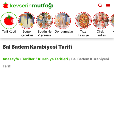
Tarif Küpü
Soğuk
Bugün Ne
Dondurmalar
Taze
Çilekli
İçecekler
Pişirsem?
Fasulye
Tarifleri
Zamanı
Bal Badem Kurabiyesi Tarifi
Anasayfa
/
Tarifler
/
Kurabiye Tarifleri
/
Bal Badem Kurabiyesi
Tarifi