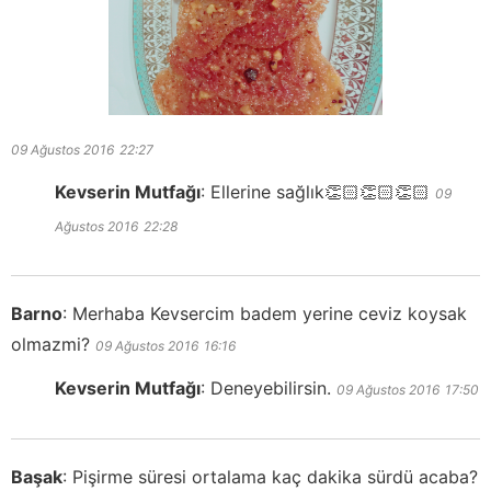
09 Ağustos 2016
22:27
Kevserin Mutfağı
:
Ellerine sağlık👏🏻👏🏻👏🏻
09
Ağustos 2016
22:28
Barno
:
Merhaba Kevsercim badem yerine ceviz koysak
olmazmi?
09 Ağustos 2016
16:16
Kevserin Mutfağı
:
Deneyebilirsin.
09 Ağustos 2016
17:50
Başak
:
Pişirme süresi ortalama kaç dakika sürdü acaba?