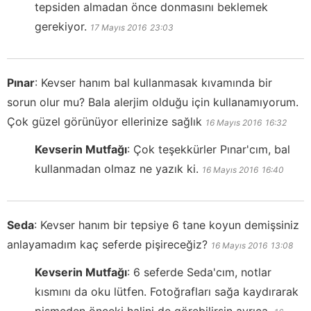
tepsiden almadan önce donmasını beklemek
gerekiyor.
17 Mayıs 2016
23:03
Pınar
:
Kevser hanım bal kullanmasak kıvamında bir
sorun olur mu? Bala alerjim olduğu için kullanamıyorum.
Çok güzel görünüyor ellerinize sağlık
16 Mayıs 2016
16:32
Kevserin Mutfağı
:
Çok teşekkürler Pınar'cım, bal
kullanmadan olmaz ne yazık ki.
16 Mayıs 2016
16:40
Seda
:
Kevser hanım bir tepsiye 6 tane koyun demişsiniz
anlayamadım kaç seferde pişireceğiz?
16 Mayıs 2016
13:08
Kevserin Mutfağı
:
6 seferde Seda'cım, notlar
kısmını da oku lütfen. Fotoğrafları sağa kaydırarak
pişmeden önceki halini de görebilirsin ayrıca.