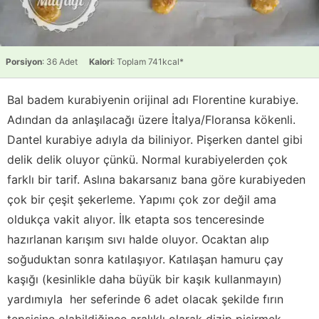
Porsiyon
: 36 Adet
Kalori
: Toplam 741kcal*
Bal badem kurabiyenin orijinal adı Florentine kurabiye.
Adından da anlaşılacağı üzere İtalya/Floransa kökenli.
Dantel kurabiye adıyla da biliniyor. Pişerken dantel gibi
delik delik oluyor çünkü. Normal kurabiyelerden çok
farklı bir tarif. Aslına bakarsanız bana göre kurabiyeden
çok bir çeşit şekerleme. Yapımı çok zor değil ama
oldukça vakit alıyor. İlk etapta sos tenceresinde
hazırlanan karışım sıvı halde oluyor. Ocaktan alıp
soğuduktan sonra katılaşıyor. Katılaşan hamuru çay
kaşığı (kesinlikle daha büyük bir kaşık kullanmayın)
yardımıyla her seferinde 6 adet olacak şekilde fırın
tepsisine olabildiğince aralıklı olarak dizip pişirmek