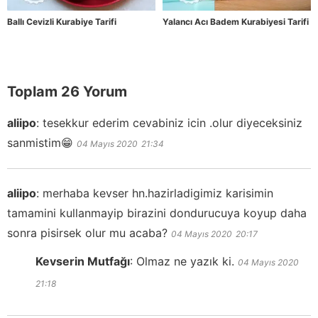
Ballı Cevizli Kurabiye Tarifi
Yalancı Acı Badem Kurabiyesi Tarifi
Toplam 26 Yorum
aliipo
:
tesekkur ederim cevabiniz icin .olur diyeceksiniz
sanmistim😁
04 Mayıs 2020
21:34
aliipo
:
merhaba kevser hn.hazirladigimiz karisimin
tamamini kullanmayip birazini dondurucuya koyup daha
sonra pisirsek olur mu acaba?
04 Mayıs 2020
20:17
Kevserin Mutfağı
:
Olmaz ne yazık ki.
04 Mayıs 2020
21:18