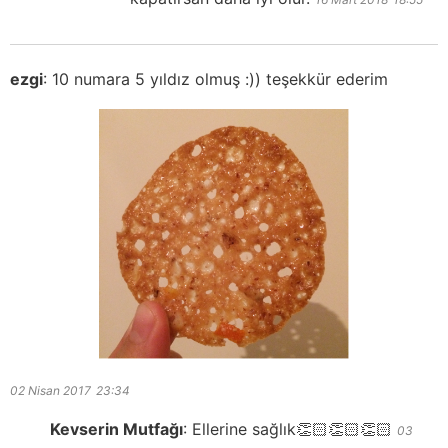
ezgi
:
10 numara 5 yıldız olmuş :)) teşekkür ederim
02 Nisan 2017
23:34
Kevserin Mutfağı
:
Ellerine sağlık👏🏻👏🏻👏🏻
03