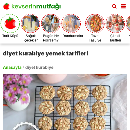
Tarif Küpü
Soğuk
Bugün Ne
Dondurmalar
Taze
Çilekli
İçecekler
Pişirsem?
Fasulye
Tarifleri
Zamanı
diyet kurabiye yemek tarifleri
Anasayfa
/
diyet kurabiye