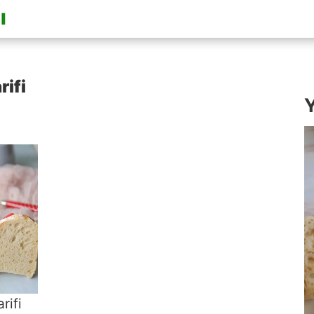
rifi
Y
rifi