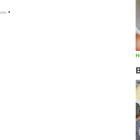
•
ılışı
H