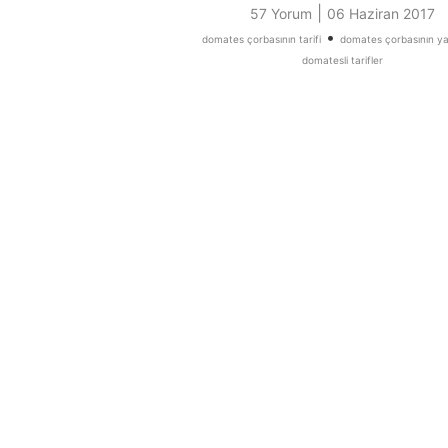
|
57 Yorum
06 Haziran 2017
•
domates çorbasının tarifi
domates çorbasının yap
domatesli tarifler