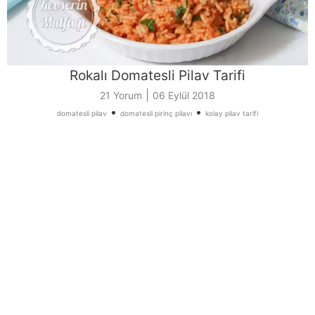
Rokalı Domatesli Pilav Tarifi
|
21 Yorum
06 Eylül 2018
•
•
domatesli pilav
domatesli pirinç pilavı
kolay pilav tarifi