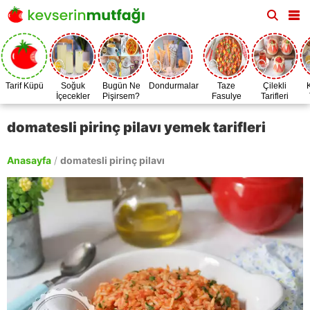
Tarif Küpü
Soğuk
Bugün Ne
Dondurmalar
Taze
Çilekli
İçecekler
Pişirsem?
Fasulye
Tarifleri
Zamanı
domatesli pirinç pilavı yemek tarifleri
Anasayfa
/
domatesli pirinç pilavı