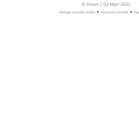
|
9 Yorum
02 Mart 2022
•
•
ekmeğe sürmelik tarifler
kahvaltılık sürmelik
kay