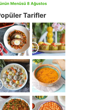
ünün Menüsü 8 Ağustos
opüler Tarifler