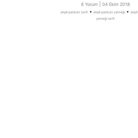
|
8 Yorum
04 Ekim 2018
•
•
ekşili patlıcan tarifi
ekşili patlıcan yemeği
ekşil
yemeği tarifi