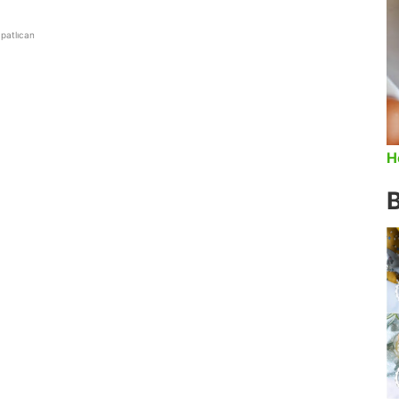
i patlıcan
H