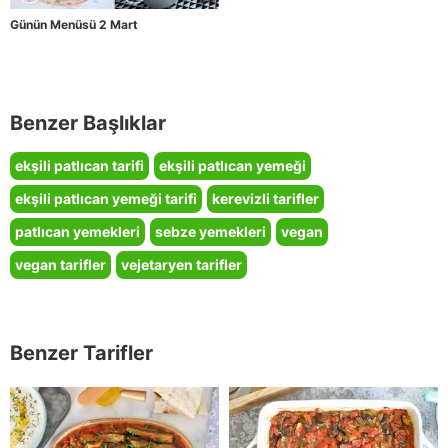
Günün Menüsü 2 Mart
Benzer Başlıklar
ekşili patlıcan tarifi
ekşili patlıcan yemeği
ekşili patlıcan yemeği tarifi
kerevizli tarifler
patlıcan yemekleri
sebze yemekleri
vegan
vegan tarifler
vejetaryen tarifler
Benzer Tarifler