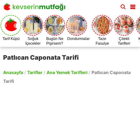
Tarif Küpü
Soğuk
Bugün Ne
Dondurmalar
Taze
Çilekli
İçecekler
Pişirsem?
Fasulye
Tarifleri
Zamanı
Patlıcan Caponata Tarifi
Anasayfa
/
Tarifler
/
Ana Yemek Tarifleri
/
Patlıcan Caponata
Tarifi