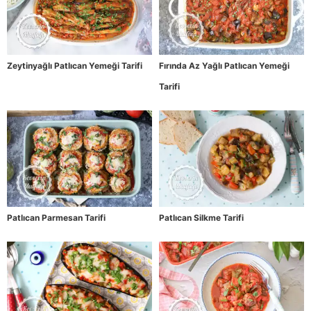
Zeytinyağlı Patlıcan Yemeği Tarifi
Fırında Az Yağlı Patlıcan Yemeği
Tarifi
Patlıcan Parmesan Tarifi
Patlıcan Silkme Tarifi