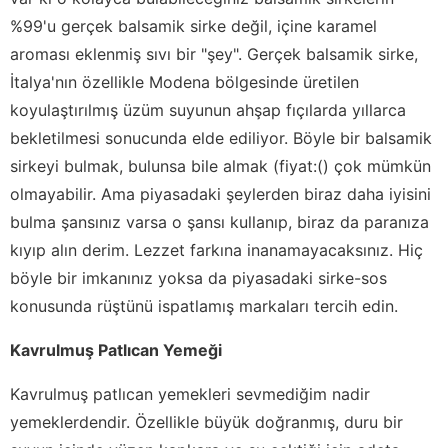
%99'u gerçek balsamik sirke değil, içine karamel
aroması eklenmiş sıvı bir "şey". Gerçek balsamik sirke,
İtalya'nın özellikle Modena bölgesinde üretilen
koyulaştırılmış üzüm suyunun ahşap fıçılarda yıllarca
bekletilmesi sonucunda elde ediliyor. Böyle bir balsamik
sirkeyi bulmak, bulunsa bile almak (fiyat:() çok mümkün
olmayabilir. Ama piyasadaki şeylerden biraz daha iyisini
bulma şansınız varsa o şansı kullanıp, biraz da paranıza
kıyıp alın derim. Lezzet farkına inanamayacaksınız. Hiç
böyle bir imkanınız yoksa da piyasadaki sirke-sos
konusunda rüştünü ispatlamış markaları tercih edin.
Kavrulmuş Patlıcan Yemeği
Kavrulmuş patlıcan yemekleri sevmediğim nadir
yemeklerdendir. Özellikle büyük doğranmış, duru bir