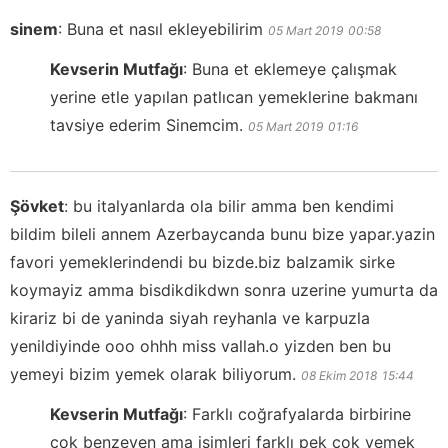
sinem
:
Buna et nasıl ekleyebilirim
05 Mart 2019
00:58
Kevserin Mutfağı
:
Buna et eklemeye çalışmak
yerine etle yapılan patlıcan yemeklerine bakmanı
tavsiye ederim Sinemcim.
05 Mart 2019
01:16
Şövket
:
bu italyanlarda ola bilir amma ben kendimi
bildim bileli annem Azerbaycanda bunu bize yapar.yazin
favori yemeklerindendi bu bizde.biz balzamik sirke
koymayiz amma bisdikdikdwn sonra uzerine yumurta da
kirariz bi de yaninda siyah reyhanla ve karpuzla
yenildiyinde ooo ohhh miss vallah.o yizden ben bu
yemeyi bizim yemek olarak biliyorum.
08 Ekim 2018
15:44
Kevserin Mutfağı
:
Farklı coğrafyalarda birbirine
çok benzeyen ama isimleri farklı pek çok yemek