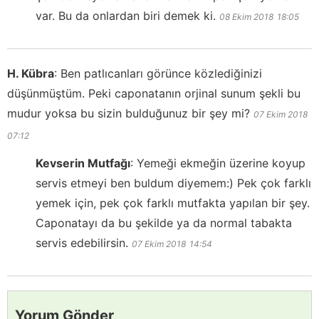
var. Bu da onlardan biri demek ki.
08 Ekim 2018
18:05
H. Kübra
:
Ben patlıcanları görünce közlediğinizi
düşünmüştüm. Peki caponatanın orjinal sunum şekli bu
mudur yoksa bu sizin bulduğunuz bir şey mi?
07 Ekim 2018
07:12
Kevserin Mutfağı
:
Yemeği ekmeğin üzerine koyup
servis etmeyi ben buldum diyemem:) Pek çok farklı
yemek için, pek çok farklı mutfakta yapılan bir şey.
Caponatayı da bu şekilde ya da normal tabakta
servis edebilirsin.
07 Ekim 2018
14:54
Yorum Gönder