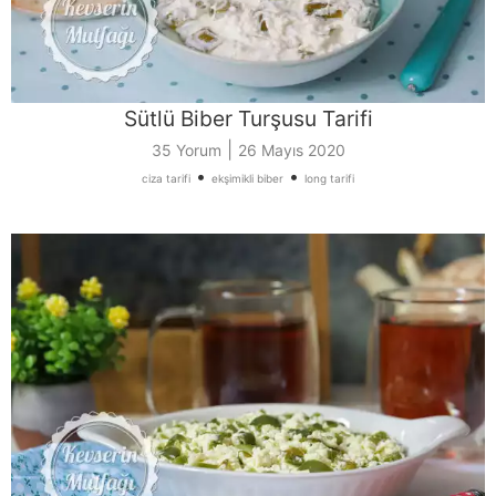
Sütlü Biber Turşusu Tarifi
|
35 Yorum
26 Mayıs 2020
•
•
ciza tarifi
ekşimikli biber
long tarifi