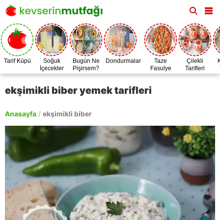
Tarif Küpü
Soğuk
Bugün Ne
Dondurmalar
Taze
Çilekli
İçecekler
Pişirsem?
Fasulye
Tarifleri
Zamanı
ekşimikli biber yemek tarifleri
Anasayfa
/
ekşimikli biber