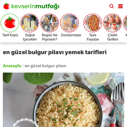
Tarif Küpü
Soğuk
Bugün Ne
Dondurmalar
Taze
Çilekli
İçecekler
Pişirsem?
Fasulye
Tarifleri
Zamanı
en güzel bulgur pilavı yemek tarifleri
Anasayfa
/
en güzel bulgur pilavı