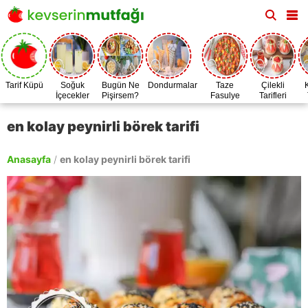
Tarif Küpü
Soğuk
Bugün Ne
Dondurmalar
Taze
Çilekli
İçecekler
Pişirsem?
Fasulye
Tarifleri
Zamanı
en kolay peynirli börek tarifi
Anasayfa
/
en kolay peynirli börek tarifi