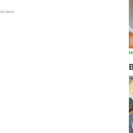
zetli dolma
H