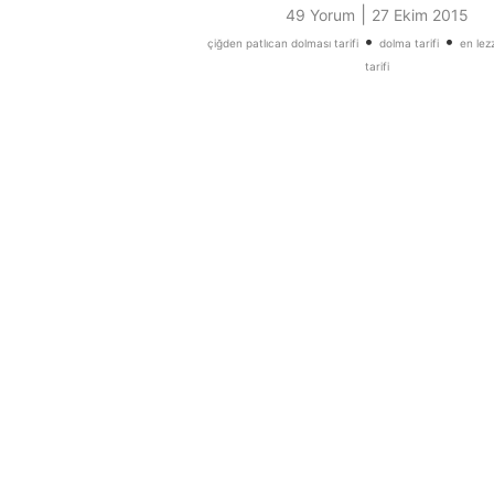
|
49 Yorum
27 Ekim 2015
•
•
çiğden patlıcan dolması tarifi
dolma tarifi
en lez
tarifi