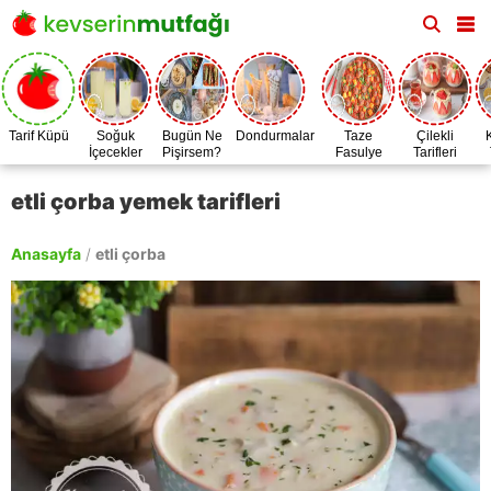
Tarif Küpü
Soğuk
Bugün Ne
Dondurmalar
Taze
Çilekli
İçecekler
Pişirsem?
Fasulye
Tarifleri
Zamanı
etli çorba yemek tarifleri
Anasayfa
/
etli çorba