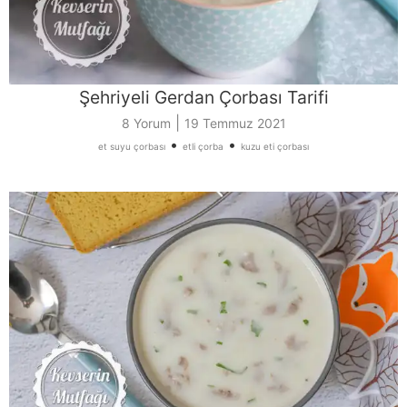
Şehriyeli Gerdan Çorbası Tarifi
|
8 Yorum
19 Temmuz 2021
•
•
et suyu çorbası
etli çorba
kuzu eti çorbası