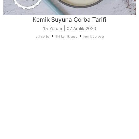
Kemik Suyuna Çorba Tarifi
|
15 Yorum
07 Aralık 2020
•
•
etli çorba
ilikli kemik suyu
kemik çorbası