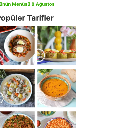
ünün Menüsü 8 Ağustos
opüler Tarifler