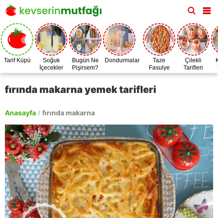
Tarif Küpü
Soğuk
Bugün Ne
Dondurmalar
Taze
Çilekli
İçecekler
Pişirsem?
Fasulye
Tarifleri
Zamanı
fırında makarna yemek tarifleri
Anasayfa
/
fırında makarna