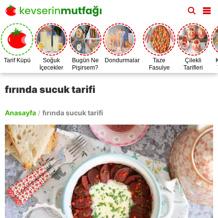
Tarif Küpü
Soğuk
Bugün Ne
Dondurmalar
Taze
Çilekli
İçecekler
Pişirsem?
Fasulye
Tarifleri
Zamanı
fırında sucuk tarifi
Anasayfa
/
fırında sucuk tarifi