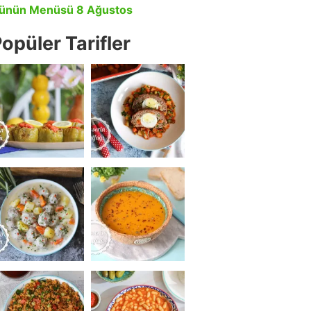
ünün Menüsü 8 Ağustos
opüler Tarifler