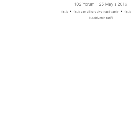
|
102 Yorum
25 Mayıs 2016
•
•
fıstık
fıstık ezmeli kurabiye nasıl yapılır
fıstık
kurabiyenin tarifi