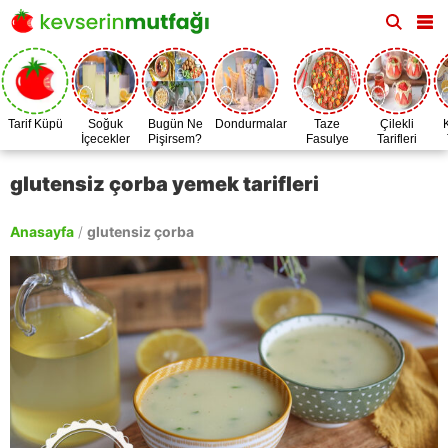
Tarif Küpü
Soğuk
Bugün Ne
Dondurmalar
Taze
Çilekli
İçecekler
Pişirsem?
Fasulye
Tarifleri
Zamanı
glutensiz çorba yemek tarifleri
Anasayfa
/
glutensiz çorba