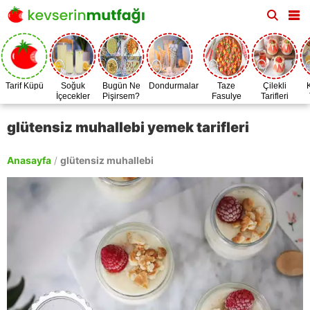
Tarif Küpü
Soğuk
Bugün Ne
Dondurmalar
Taze
Çilekli
İçecekler
Pişirsem?
Fasulye
Tarifleri
Zamanı
glütensiz muhallebi yemek tarifleri
Anasayfa
/
glütensiz muhallebi