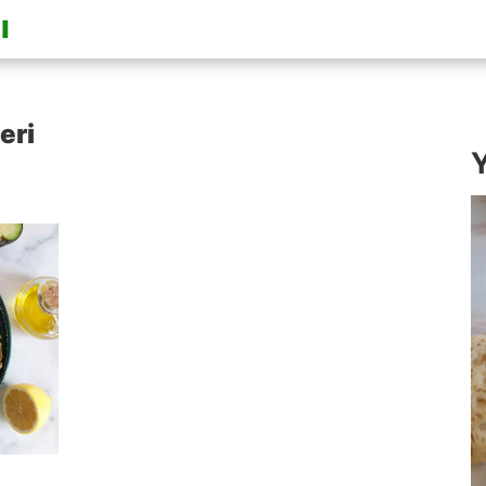
eri
Y