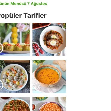
ünün Menüsü 7 Ağustos
opüler Tarifler