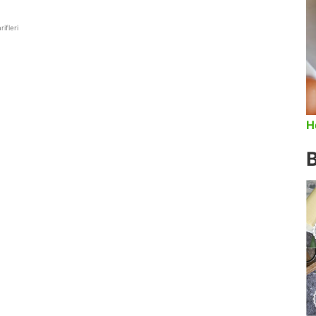
ifleri
H