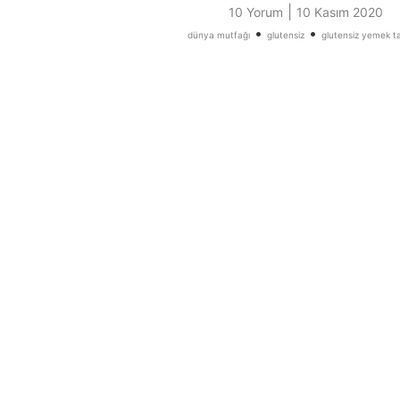
|
10 Yorum
10 Kasım 2020
•
•
dünya mutfağı
glutensiz
glutensiz yemek tar