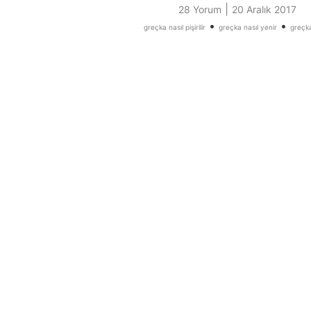
|
28 Yorum
20 Aralık 2017
•
•
greçka nasıl pişirilir
greçka nasıl yenir
greçka