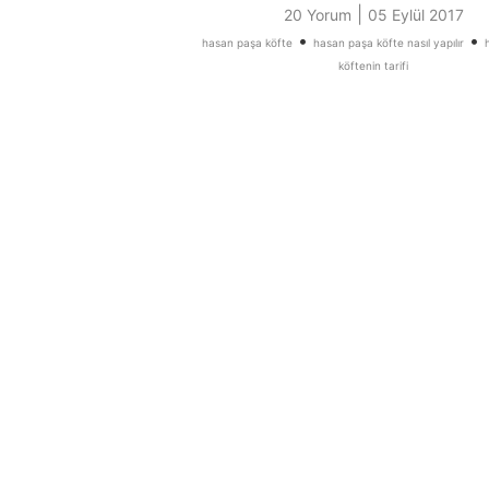
|
20 Yorum
05 Eylül 2017
•
•
hasan paşa köfte
hasan paşa köfte nasıl yapılır
köftenin tarifi