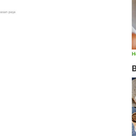
hasan paşa
H