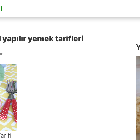
 yapılır yemek tarifleri
Y
ır
rifi