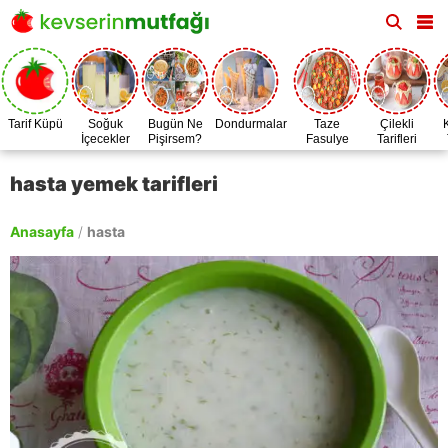
Tarif Küpü
Soğuk
Bugün Ne
Dondurmalar
Taze
Çilekli
İçecekler
Pişirsem?
Fasulye
Tarifleri
Zamanı
hasta yemek tarifleri
Anasayfa
/
hasta