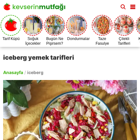
Tarif Küpü
Soğuk
Bugün Ne
Dondurmalar
Taze
Çilekli
İçecekler
Pişirsem?
Fasulye
Tarifleri
Zamanı
iceberg yemek tarifleri
Anasayfa
/
iceberg