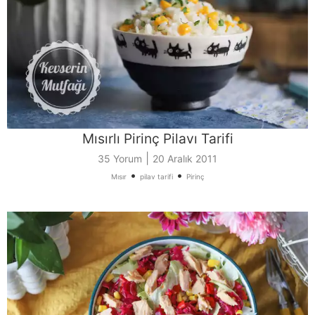
Mısırlı Pirinç Pilavı Tarifi
|
35 Yorum
20 Aralık 2011
•
•
Mısır
pilav tarifi
Pirinç