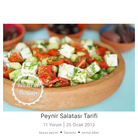
Peynir Salatası Tarifi
|
11 Yorum
25 Ocak 2013
•
•
beyaz peynir
Dereotu
kırmızı biber