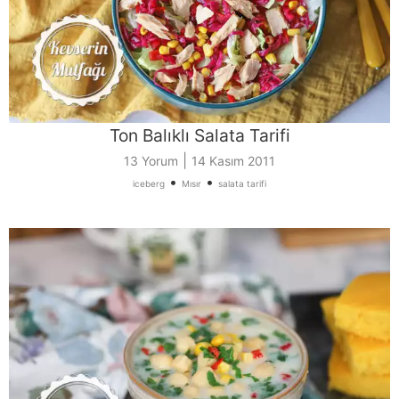
Ton Balıklı Salata Tarifi
|
13 Yorum
14 Kasım 2011
•
•
iceberg
Mısır
salata tarifi