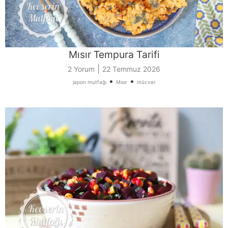
Mısır Tempura Tarifi
|
2 Yorum
22 Temmuz 2026
•
•
japon mutfağı
Mısır
mücver