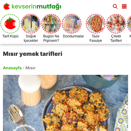
Tarif Küpü
Soğuk
Bugün Ne
Dondurmalar
Taze
Çilekli
İçecekler
Pişirsem?
Fasulye
Tarifleri
Zamanı
Mısır yemek tarifleri
Anasayfa
/
Mısır