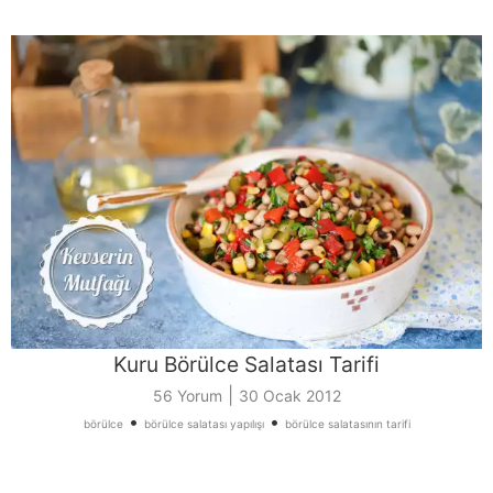
Kuru Börülce Salatası Tarifi
|
56 Yorum
30 Ocak 2012
•
•
börülce
börülce salatası yapılışı
börülce salatasının tarifi