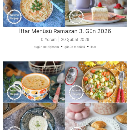
İftar Menüsü Ramazan 3. Gün 2026
|
0 Yorum
20 Şubat 2026
•
•
bugün ne pişirsem
günün menüsü
iftar