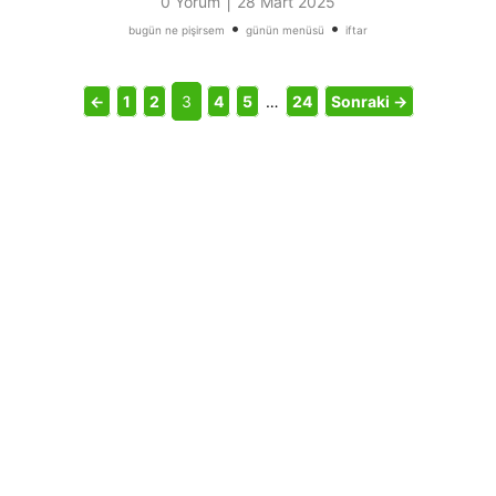
|
0 Yorum
28 Mart 2025
•
•
bugün ne pişirsem
günün menüsü
iftar
←
1
2
3
4
5
…
24
Sonraki →