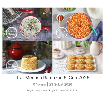
İftar Menüsü Ramazan 6. Gün 2026
|
0 Yorum
23 Şubat 2026
•
•
bugün ne pişirsem
günün menüsü
iftar