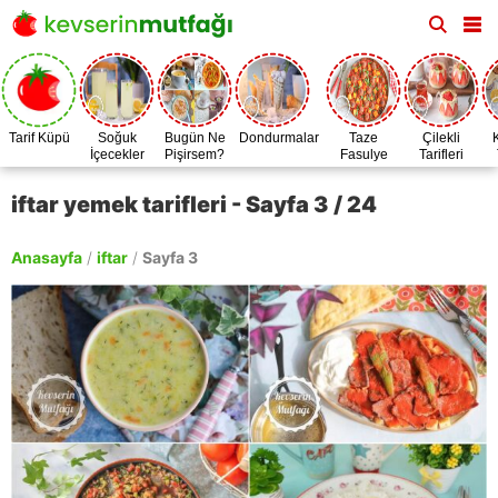
Tarif Küpü
Soğuk
Bugün Ne
Dondurmalar
Taze
Çilekli
İçecekler
Pişirsem?
Fasulye
Tarifleri
Zamanı
iftar yemek tarifleri - Sayfa 3 / 24
Anasayfa
/
iftar
/
Sayfa 3