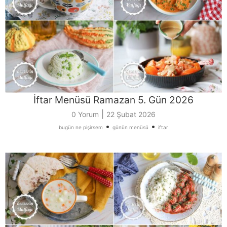
İftar Menüsü Ramazan 5. Gün 2026
|
0 Yorum
22 Şubat 2026
•
•
bugün ne pişirsem
günün menüsü
iftar