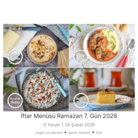
İftar Menüsü Ramazan 7. Gün 2026
|
0 Yorum
24 Şubat 2026
•
•
bugün ne pişirsem
günün menüsü
iftar