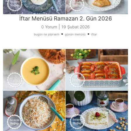
İftar Menüsü Ramazan 2. Gün 2026
|
0 Yorum
19 Şubat 2026
•
•
bugün ne pişirsem
günün menüsü
iftar