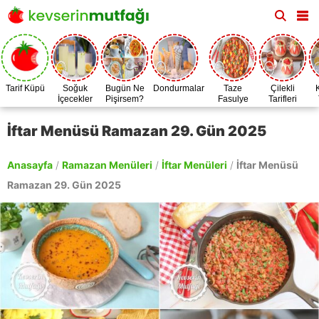
Tarif Küpü
Soğuk
Bugün Ne
Dondurmalar
Taze
Çilekli
İçecekler
Pişirsem?
Fasulye
Tarifleri
Zamanı
İftar Menüsü Ramazan 29. Gün 2025
Anasayfa
/
Ramazan Menüleri
/
İftar Menüleri
/
İftar Menüsü
Ramazan 29. Gün 2025