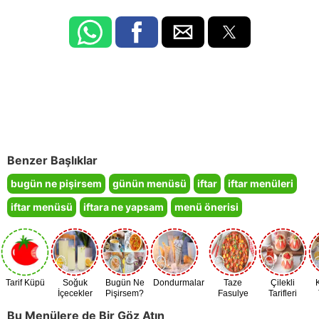
Benzer Başlıklar
bugün ne pişirsem
günün menüsü
iftar
iftar menüleri
iftar menüsü
iftara ne yapsam
menü önerisi
Tarif Küpü
Soğuk
Bugün Ne
Dondurmalar
Taze
Çilekli
İçecekler
Pişirsem?
Fasulye
Tarifleri
Zamanı
Bu Menülere de Bir Göz Atın