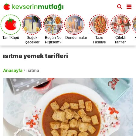
Tarif Küpü
Soğuk
Bugün Ne
Dondurmalar
Taze
Çilekli
İçecekler
Pişirsem?
Fasulye
Tarifleri
Zamanı
ısıtma yemek tarifleri
Anasayfa
/
ısıtma