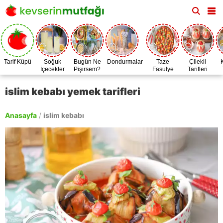
Tarif Küpü
Soğuk
Bugün Ne
Dondurmalar
Taze
Çilekli
İçecekler
Pişirsem?
Fasulye
Tarifleri
Zamanı
islim kebabı yemek tarifleri
Anasayfa
/
islim kebabı