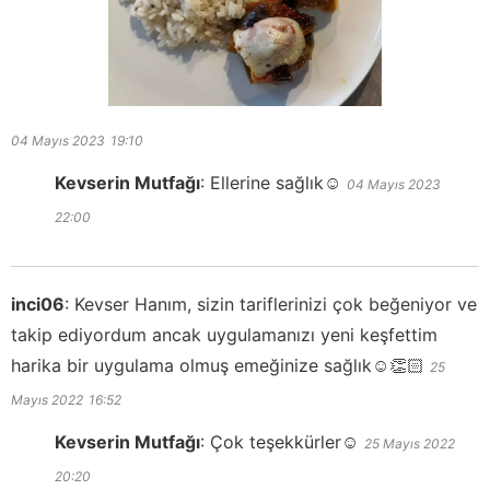
04 Mayıs 2023
19:10
Kevserin Mutfağı
:
Ellerine sağlık☺️
04 Mayıs 2023
22:00
inci06
:
Kevser Hanım, sizin tariflerinizi çok beğeniyor ve
takip ediyordum ancak uygulamanızı yeni keşfettim
harika bir uygulama olmuş emeğinize sağlık☺️👏🏻
25
Mayıs 2022
16:52
Kevserin Mutfağı
:
Çok teşekkürler☺️
25 Mayıs 2022
20:20