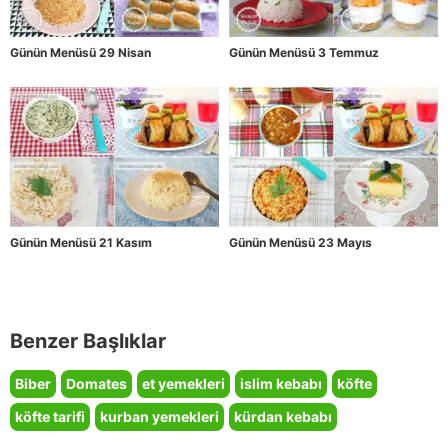
Günün Menüsü 29 Nisan
Günün Menüsü 3 Temmuz
Günün Menüsü 21 Kasım
Günün Menüsü 23 Mayıs
Benzer Başlıklar
Biber
Domates
et yemekleri
islim kebabı
köfte
köfte tarifi
kurban yemekleri
kürdan kebabı