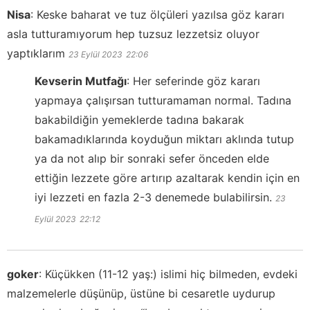
Nisa
:
Keske baharat ve tuz ölçüleri yazılsa göz kararı
asla tutturamıyorum hep tuzsuz lezzetsiz oluyor
yaptıklarım
23 Eylül 2023
22:06
Kevserin Mutfağı
:
Her seferinde göz kararı
yapmaya çalışırsan tutturamaman normal. Tadına
bakabildiğin yemeklerde tadına bakarak
bakamadıklarında koyduğun miktarı aklında tutup
ya da not alıp bir sonraki sefer önceden elde
ettiğin lezzete göre artırıp azaltarak kendin için en
iyi lezzeti en fazla 2-3 denemede bulabilirsin.
23
Eylül 2023
22:12
goker
:
Küçükken (11-12 yaş:) islimi hiç bilmeden, evdeki
malzemelerle düşünüp, üstüne bi cesaretle uydurup