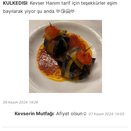
KULKEDISI
:
Kevser Hanım tarif için teşekkürler eşim
bayılarak yiyor şu anda 🫶😘🤗🫶
06 Kasım 2024
19:26
Kevserin Mutfağı
:
Afiyet olsun☺️
07 Kasım 2024
14:05