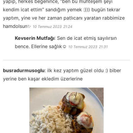
yapıp, herkes beğenince, “ben bu muhteşem şeyi
kendim icat ettim” sandığım yemek :))) bugün tekrar
yaptım, yine ve her zaman patlıcanı yaratan rabbimize
hamdolsun✨
10 Temmuz 2023
21:24
Kevserin Mutfağı
:
Sen de icat etmiş sayılırsın
bence. Ellerine sağlık☺️
10 Temmuz 2023
21:31
busradurmusoglu
:
ilk kez yaptım güzel oldu :) biber
yerine ben kaşar ekledim üzerlerine