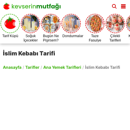
Tarif Küpü
Soğuk
Bugün Ne
Dondurmalar
Taze
Çilekli
İçecekler
Pişirsem?
Fasulye
Tarifleri
Zamanı
İslim Kebabı Tarifi
Anasayfa
/
Tarifler
/
Ana Yemek Tarifleri
/
İslim Kebabı Tarifi