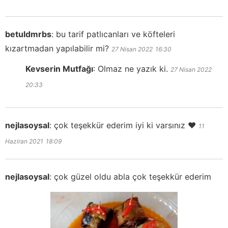
betuldmrbs
:
bu tarif patlıcanları ve köfteleri
kızartmadan yapılabilir mi?
27 Nisan 2022
16:30
Kevserin Mutfağı
:
Olmaz ne yazık ki.
27 Nisan 2022
20:33
nejlasoysal
:
çok teşekkür ederim iyi ki varsınız ❤️
11
Haziran 2021
18:09
nejlasoysal
:
çok güzel oldu abla çok teşekkür ederim