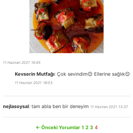
11 Haziran 2021
16:45
Kevserin Mutfağı
:
Çok sevindim😊 Ellerine sağlık😊
11 Haziran 2021
18:03
nejlasoysal
:
tam abla ben bir deneyim
11 Haziran 2021
13:37
←
Önceki Yorumlar
1
2
3
4