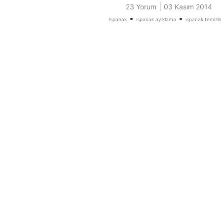
|
23 Yorum
03 Kasım 2014
•
•
Ispanak
ıspanak ayıklama
ıspanak temiz