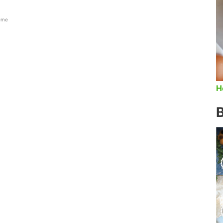
leme
H