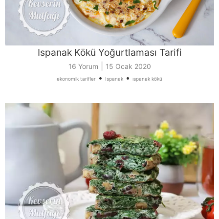
Ispanak Kökü Yoğurtlaması Tarifi
|
16 Yorum
15 Ocak 2020
•
•
ekonomik tarifler
Ispanak
ıspanak kökü