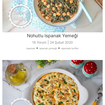
Nohutlu Ispanak Yemeği
|
16 Yorum
24 Şubat 2020
•
•
Ispanak
ıspanak yemeği
ıspanaklı tarifler