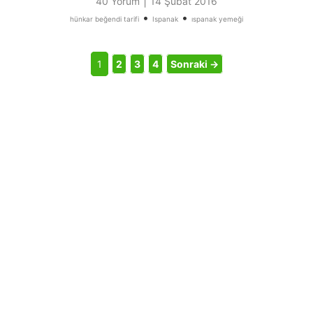
|
40 Yorum
14 Şubat 2016
•
•
hünkar beğendi tarifi
Ispanak
ıspanak yemeği
1
2
3
4
Sonraki →