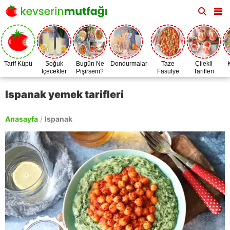
Tarif Küpü
Soğuk
Bugün Ne
Dondurmalar
Taze
Çilekli
İçecekler
Pişirsem?
Fasulye
Tarifleri
Zamanı
Ispanak yemek tarifleri
Anasayfa
/
Ispanak