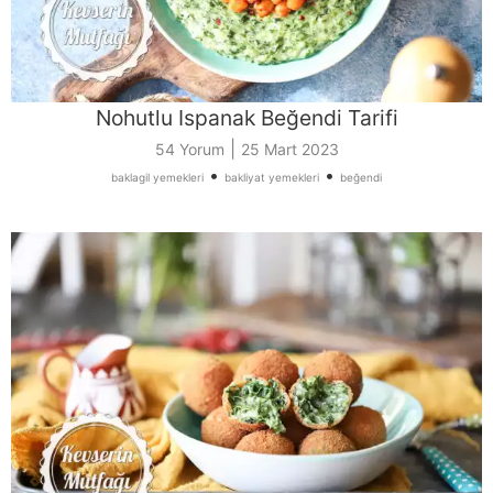
Nohutlu Ispanak Beğendi Tarifi
|
54 Yorum
25 Mart 2023
•
•
baklagil yemekleri
bakliyat yemekleri
beğendi