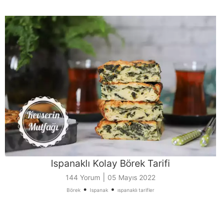
Ispanaklı Kolay Börek Tarifi
|
144 Yorum
05 Mayıs 2022
•
•
Börek
Ispanak
ıspanaklı tarifler