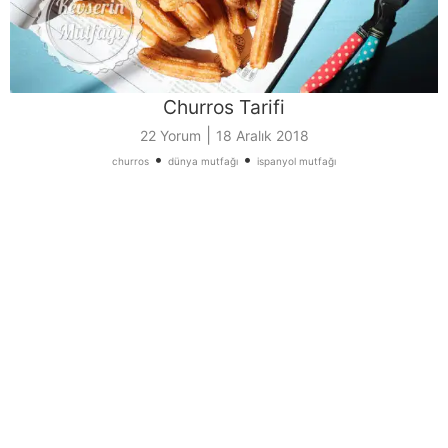
Churros Tarifi
|
22 Yorum
18 Aralık 2018
•
•
churros
dünya mutfağı
ispanyol mutfağı