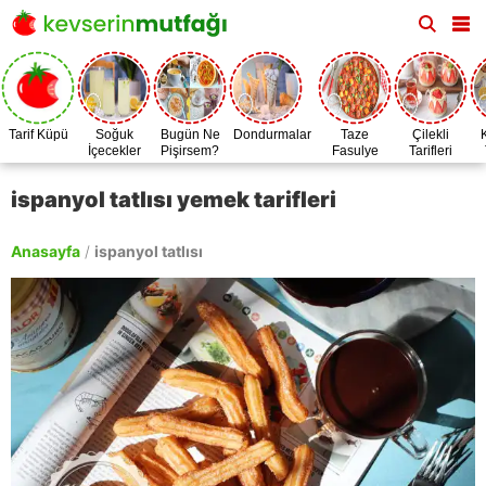
Tarif Küpü
Soğuk
Bugün Ne
Dondurmalar
Taze
Çilekli
İçecekler
Pişirsem?
Fasulye
Tarifleri
Zamanı
ispanyol tatlısı yemek tarifleri
Anasayfa
/
ispanyol tatlısı