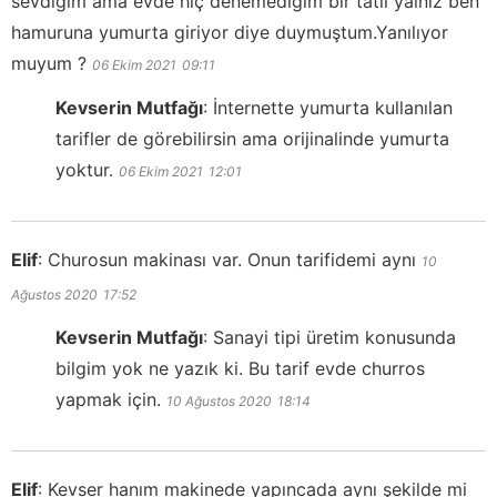
sevdiğim ama evde hiç denemediğim bir tatlı yalnız ben
hamuruna yumurta giriyor diye duymuştum.Yanılıyor
muyum ?
06 Ekim 2021
09:11
Kevserin Mutfağı
:
İnternette yumurta kullanılan
tarifler de görebilirsin ama orijinalinde yumurta
yoktur.
06 Ekim 2021
12:01
Elif
:
Churosun makinası var. Onun tarifidemi aynı
10
Ağustos 2020
17:52
Kevserin Mutfağı
:
Sanayi tipi üretim konusunda
bilgim yok ne yazık ki. Bu tarif evde churros
yapmak için.
10 Ağustos 2020
18:14
Elif
:
Kevser hanım makinede yapıncada aynı şekilde mi