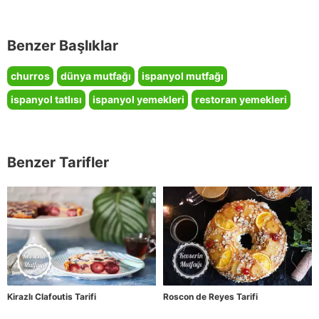
Benzer Başlıklar
churros
dünya mutfağı
ispanyol mutfağı
ispanyol tatlısı
ispanyol yemekleri
restoran yemekleri
Benzer Tarifler
Kirazlı Clafoutis Tarifi
Roscon de Reyes Tarifi