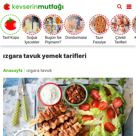
Tarif Küpü
Soğuk
Bugün Ne
Dondurmalar
Taze
Çilekli
İçecekler
Pişirsem?
Fasulye
Tarifleri
Zamanı
ızgara tavuk yemek tarifleri
Anasayfa
/
ızgara tavuk