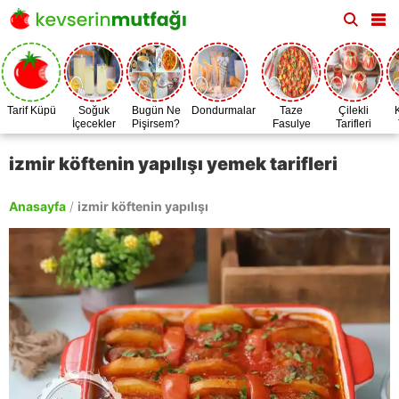
Tarif Küpü
Soğuk
Bugün Ne
Dondurmalar
Taze
Çilekli
İçecekler
Pişirsem?
Fasulye
Tarifleri
Zamanı
izmir köftenin yapılışı yemek tarifleri
Anasayfa
/
izmir köftenin yapılışı