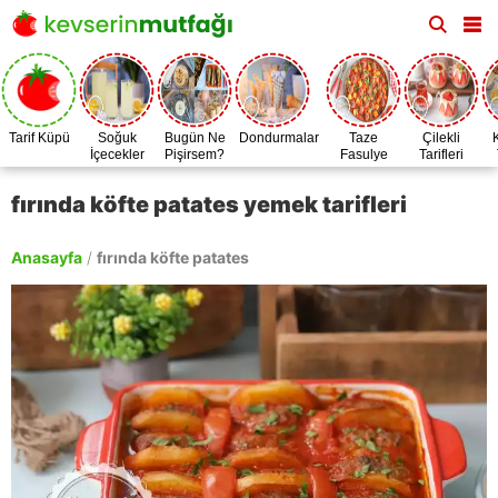
Tarif Küpü
Soğuk
Bugün Ne
Dondurmalar
Taze
Çilekli
İçecekler
Pişirsem?
Fasulye
Tarifleri
Zamanı
fırında köfte patates yemek tarifleri
Anasayfa
/
fırında köfte patates